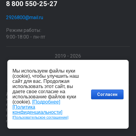
8 800 550-25-27
2926800@mail.ru
Режим работы:
9:00-18:00 - пн-пт
2019 - 2026
Мы используем файлы куки
Мегагрупп.ру
(cookie), чтобы улучшить наш
сайт для вас. Продолжая
использовать этот сайт, вы
даете свое согласие на
Данные о товарах и услугах, включая цены и технические
Согласен
использование файлов куки
характеристики, представленные на сайте, не являются
(cookie).
[Подробнее]
публичной офертой, определяемой положениями Статьи 437 (2)
[Политика
ГК РФ, а носят исключительно информационный характер. Для
конфиденциальности]
получения точной информации о наличии и стоимости товара,
[Пользовательское соглашение]
пожалуйста, обращайтесь по нашим телефонам. ИНН 2312199579