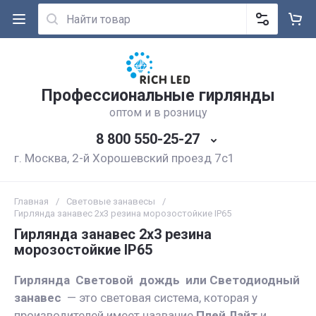
Профессиональные гирлянды
оптом и в розницу
8 800 550-25-27
г. Москва, 2-й Хорошевский проезд 7с1
Главная
/
Световые занавесы
/
Гирлянда занавес 2x3 резина морозостойкие IP65
Гирлянда занавес 2x3 резина
морозостойкие IP65
Гирлянда Световой дождь или Светодиодный
занавес
— это световая система, которая у
производителей имеет название
Плей Лайт
и