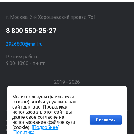
г. Москва, 2-й Хорошевский проезд 7с1
8 800 550-25-27
2926800@mail.ru
Режим работы:
9:00-18:00 - пн-пт
2019 - 2026
Мы используем файлы куки
Мегагрупп.ру
(cookie), чтобы улучшить наш
сайт для вас. Продолжая
использовать этот сайт, вы
даете свое согласие на
Данные о товарах и услугах, включая цены и технические
Согласен
использование файлов куки
характеристики, представленные на сайте, не являются
(cookie).
[Подробнее]
публичной офертой, определяемой положениями Статьи 437 (2)
[Политика