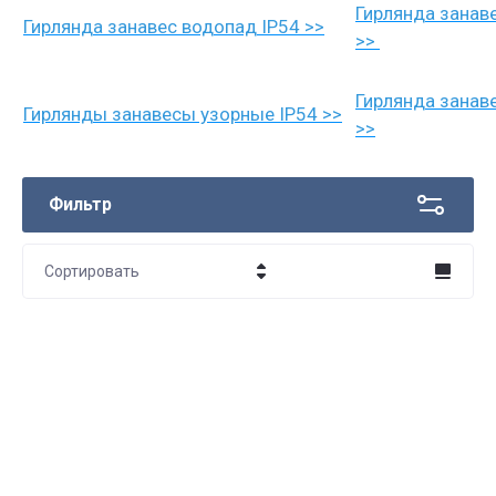
Гирлянда занаве
Гирлянда занавес водопад IP54 >>
>>
Гирлянда занаве
Гирлянды занавесы узорные IP54 >>
>>
Фильтр
Сортировать
Цена - убывание
Цена - возрастание
Название - Я-А
Название - А-Я